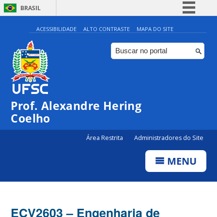
BRASIL
Simplifique!
ACESSIBILIDADE
ALTO CONTRASTE
MAPA DO SITE
Comunica BR
Participe
Acesso à informação
Legislação
Prof. Alexandre Hering
Canais
Coelho
Área Restrita
Administradores do Site
MENU
ECV2603 – Engenharia de