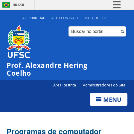
BRASIL
Simplifique!
ACESSIBILIDADE
ALTO CONTRASTE
MAPA DO SITE
Comunica BR
Participe
Acesso à informação
Legislação
Prof. Alexandre Hering
Canais
Coelho
Área Restrita
Administradores do Site
MENU
Programas de computador