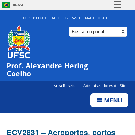
BRASIL
Simplifique!
ACESSIBILIDADE
ALTO CONTRASTE
MAPA DO SITE
Comunica BR
Participe
Acesso à informação
Legislação
Prof. Alexandre Hering
Canais
Coelho
Área Restrita
Administradores do Site
MENU
ECV2831 – Aeroportos, portos