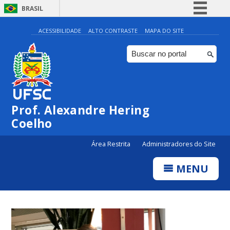
BRASIL
Simplifique!
ACESSIBILIDADE
ALTO CONTRASTE
MAPA DO SITE
Comunica BR
Participe
Acesso à informação
Legislação
Prof. Alexandre Hering
Canais
Coelho
Área Restrita
Administradores do Site
MENU